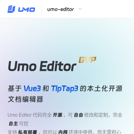
Umo Editor
基于
Vue3
和
TipTap3
的本土化开源
文档编辑器
Umo Editor 代码完全
，可
修改和定制，完全
开源
自由
可控
自主
支持
，您可以
环境中使用，而无需担心
私有部署
内网